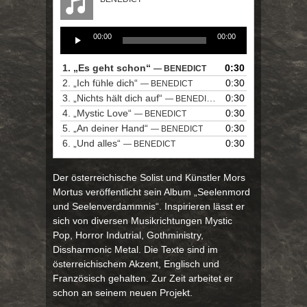
Audio
00:00
00:00
Player
1.
„Es geht schon“
0:30
— BENEDICT
2.
„Ich fühle dich“
0:30
— BENEDICT
3.
„Nichts hält dich auf“
0:30
— BENEDICT
4.
„Mystic Love“
0:30
— BENEDICT
5.
„An deiner Hand“
0:30
— BENEDICT
6.
„Und alles“
0:30
— BENEDICT
Der österreichische Solist und Künstler Mors
Mortus veröffentlicht sein Album „Seelenmord
und Seelenverdammnis“. Inspirieren lässt er
sich von diversen Musikrichtungen Mystic
Pop, Horror Indutrial, Gothministry,
Dissharmonic Metal. Die Texte sind im
österreichischem Akzent, Englisch und
Französisch gehalten. Zur Zeit arbeitet er
schon an seinem neuen Projekt.