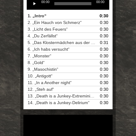
Audio
00:00
00:00
Player
1.
„Intro“
0:30
2.
„Ein Hauch von Schmerz“
0:30
3.
„Licht des Feuers“
0:30
4.
„Du Zerfällst“
0:30
5.
„Das Klostermädchen aus der Zwischenwelt“
0:31
6.
„Ich habs versucht“
0:30
7.
„Monster“
0:30
8.
„Gold“
0:30
9.
„Masochistin“
0:30
10.
„Antigott“
0:30
11.
„In a Another night“
0:30
12.
„Steh auf“
0:30
13.
„Death is a Junkey-Extreministisch“
0:30
14.
„Death is a Junkey-Delirium“
0:30