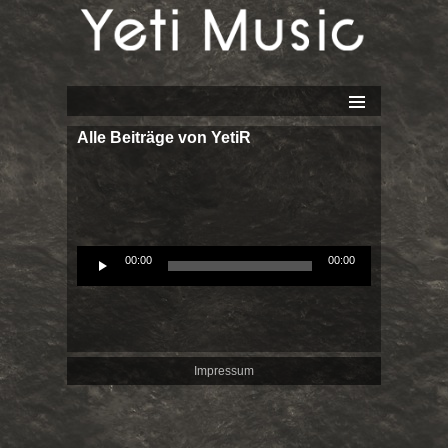
Yeti Music
SPRINGE
Alle Beiträge von YetiR
ZUM
INHALT
Audio
00:00
00:00
Player
Impressum